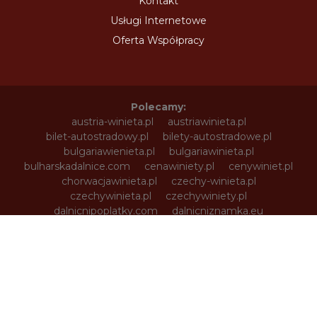
Kontakt
Usługi Internetowe
Oferta Współpracy
Polecamy:
austria-winieta.pl
austriawinieta.pl
bilet-autostradowy.pl
bilety-autostradowe.pl
bulgariawienieta.pl
bulgariawinieta.pl
bulharskadalnice.com
cenawiniety.pl
cenywiniet.pl
chorwacjawinieta.pl
czechy-winieta.pl
czechywinieta.pl
czechywiniety.pl
dalnicnipoplatky.com
dalnicniznamka.eu
digital-vignette.de
e-vignette.pl
e-winieta.eu
edalnice.org
edalnice.pl
electronicavinieta.com
electroniceviniete.com
estoniawinieta.pl
estonskadalnice.com
ewinieta.pl
info365.pl
litvadalnice.com
litwa-winieta.pl
litwawinieta.pl
livignotunel.pl
livignotunnel.com
lotvawinieta.pl
lotwawinieta.pl
lotysskadalnice.com