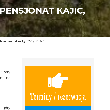
PENSJONAT KAJIC,
Numer oferty:
275/18167
 Stary
lne na
Terminy / rezerwacja
e góry