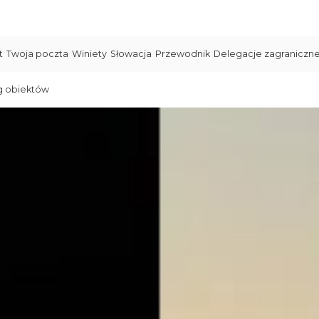
t
Twoja poczta
Winiety
Słowacja
Przewodnik
Delegacje zagraniczn
g obiektów