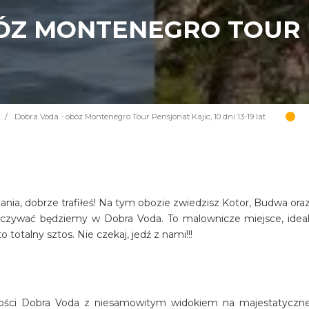
ÓZ MONTENEGRO TOUR 
/
Dobra Voda - obóz Montenegro Tour Pensjonat Kajic, 10 dni 13-19 lat
ania, dobrze trafiłeś! Na tym obozie zwiedzisz Kotor, Budwa oraz
oczywać będziemy w Dobra Voda. To malownicze miejsce, idea
o totalny sztos. Nie czekaj, jedź z nami!!!
wości Dobra Voda z niesamowitym widokiem na majestatyczn