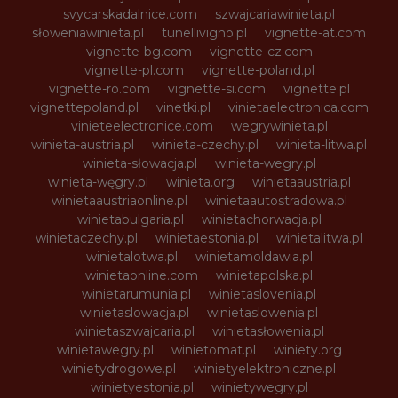
svycarskadalnice.com
szwajcariawinieta.pl
słoweniawinieta.pl
tunellivigno.pl
vignette-at.com
vignette-bg.com
vignette-cz.com
vignette-pl.com
vignette-poland.pl
vignette-ro.com
vignette-si.com
vignette.pl
vignettepoland.pl
vinetki.pl
vinietaelectronica.com
vinieteelectronice.com
wegrywinieta.pl
winieta-austria.pl
winieta-czechy.pl
winieta-litwa.pl
winieta-słowacja.pl
winieta-wegry.pl
winieta-węgry.pl
winieta.org
winietaaustria.pl
winietaaustriaonline.pl
winietaautostradowa.pl
winietabulgaria.pl
winietachorwacja.pl
winietaczechy.pl
winietaestonia.pl
winietalitwa.pl
winietalotwa.pl
winietamoldawia.pl
winietaonline.com
winietapolska.pl
winietarumunia.pl
winietaslovenia.pl
winietaslowacja.pl
winietaslowenia.pl
winietaszwajcaria.pl
winietasłowenia.pl
winietawegry.pl
winietomat.pl
winiety.org
winietydrogowe.pl
winietyelektroniczne.pl
winietyestonia.pl
winietywegry.pl