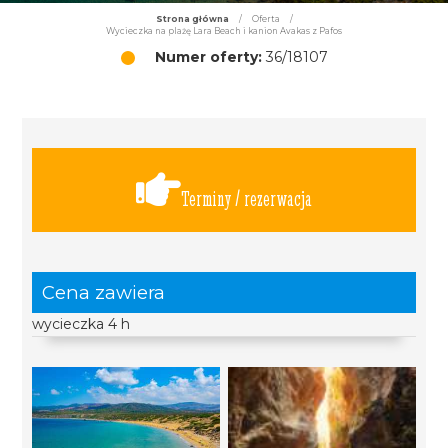
Strona główna
/
Oferta
/
Wycieczka na plażę Lara Beach i kanion Avakas z Pafos
Numer oferty:
36/18107
Terminy / rezerwacja
Cena zawiera
wycieczka 4 h