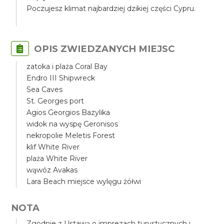
Poczujesz klimat najbardziej dzikiej części Cypru.
OPIS ZWIEDZANYCH MIEJSC
zatoka i plaża Coral Bay
Endro III Shipwreck
Sea Caves
St. Georges port
Agios Georgios Bazylika
widok na wyspę Geronisos
nekropolie Meletis Forest
klif White River
plaża White River
wąwóz Avakas
Lara Beach miejsce wylęgu żółwi
NOTA
Zgodnie z Ustawą o imprezach turystycznych i