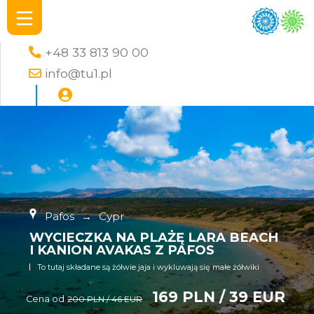
+48 33 813 90 00
info@tu1.pl
Pafos
→
Cypr
WYCIECZKA NA PLAŻĘ LARA BEACH
I KANION AVAKAS Z PAFOS
To tutaj składane są żółwie jaja i wykluwają się małe żółwiki
169 PLN / 39 EUR
Cena od
200 PLN / 46 EUR