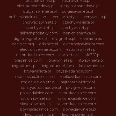
austria-winieta.pl
austriawinieta.pl
bilet-autostradowy.pl
bilety-autostradowe.pl
bulgariawienieta.pl
bulgariawinieta.pl
bulharskadalnice.com
cenawiniety.pl
cenywiniet.pl
chorwacjawinieta.pl
czechy-winieta.pl
czechywinieta.pl
czechywiniety.pl
dalnicnipoplatky.com
dalnicniznamka.eu
digital-vignette.de
e-vignette.pl
e-winieta.eu
edalnice.org
edalnice.pl
electronicavinieta.com
electroniceviniete.com
estoniawinieta.pl
estonskadalnice.com
ewinieta.pl
info365.pl
litvadalnice.com
litwa-winieta.pl
litwawinieta.pl
livignotunel.pl
livignotunnel.com
lotvawinieta.pl
lotwawinieta.pl
lotysskadalnice.com
madarskadalnice.com
moldavskadalnice.com
moldawiawinieta.pl
najtanszewiniety.pl
oplatyautostradowe.pl
pl-vignette.com
polskadalnice.com
rakouskadalnice.com
rumuniawinieta.pl
rumunskadalnice.com
sloveniawinieta.pl
slovenskadalnice.com
slovinskadalnice.com
slowacja-winieta.pl
slowacjawinieta.pl
sloweniawinieta.pl