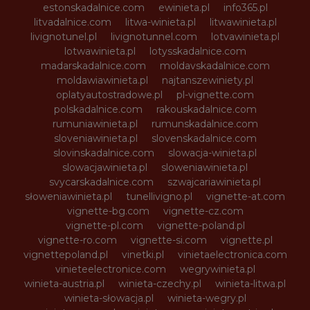
estonskadalnice.com
ewinieta.pl
info365.pl
litvadalnice.com
litwa-winieta.pl
litwawinieta.pl
livignotunel.pl
livignotunnel.com
lotvawinieta.pl
lotwawinieta.pl
lotysskadalnice.com
madarskadalnice.com
moldavskadalnice.com
moldawiawinieta.pl
najtanszewiniety.pl
oplatyautostradowe.pl
pl-vignette.com
polskadalnice.com
rakouskadalnice.com
rumuniawinieta.pl
rumunskadalnice.com
sloveniawinieta.pl
slovenskadalnice.com
slovinskadalnice.com
slowacja-winieta.pl
slowacjawinieta.pl
sloweniawinieta.pl
svycarskadalnice.com
szwajcariawinieta.pl
słoweniawinieta.pl
tunellivigno.pl
vignette-at.com
vignette-bg.com
vignette-cz.com
vignette-pl.com
vignette-poland.pl
vignette-ro.com
vignette-si.com
vignette.pl
vignettepoland.pl
vinetki.pl
vinietaelectronica.com
vinieteelectronice.com
wegrywinieta.pl
winieta-austria.pl
winieta-czechy.pl
winieta-litwa.pl
winieta-słowacja.pl
winieta-wegry.pl