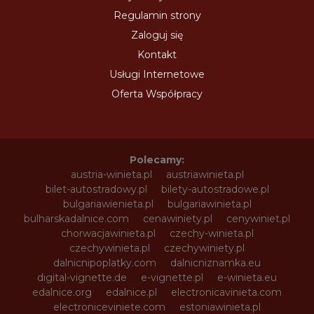
Regulamin strony
Zaloguj się
Kontakt
Usługi Internetowe
Oferta Współpracy
Polecamy:
austria-winieta.pl
austriawinieta.pl
bilet-autostradowy.pl
bilety-autostradowe.pl
bulgariawienieta.pl
bulgariawinieta.pl
bulharskadalnice.com
cenawiniety.pl
cenywiniet.pl
chorwacjawinieta.pl
czechy-winieta.pl
czechywinieta.pl
czechywiniety.pl
dalnicnipoplatky.com
dalnicniznamka.eu
digital-vignette.de
e-vignette.pl
e-winieta.eu
edalnice.org
edalnice.pl
electronicavinieta.com
electroniceviniete.com
estoniawinieta.pl