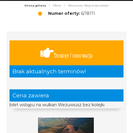
Strona główna
/
Oferta
/
Wezuwiusz: Wejście bez kolejki
Numer oferty:
6/18111
Terminy / rezerwacja
Brak aktualnych terminów!
Cena zawiera
bilet wstępu na wulkan Wezuwiusz bez kolejki