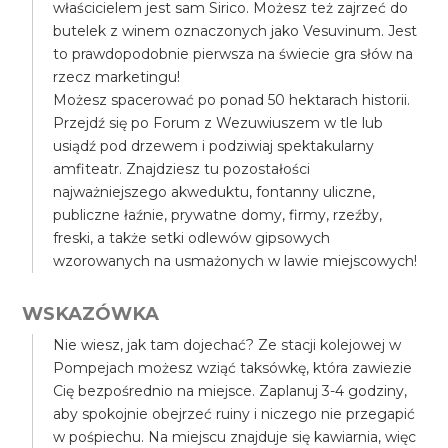
właścicielem jest sam Sirico. Możesz też zajrzeć do
butelek z winem oznaczonych jako Vesuvinum. Jest
to prawdopodobnie pierwsza na świecie gra słów na
rzecz marketingu!
Możesz spacerować po ponad 50 hektarach historii.
Przejdź się po Forum z Wezuwiuszem w tle lub
usiądź pod drzewem i podziwiaj spektakularny
amfiteatr. Znajdziesz tu pozostałości
najważniejszego akweduktu, fontanny uliczne,
publiczne łaźnie, prywatne domy, firmy, rzeźby,
freski, a także setki odlewów gipsowych
wzorowanych na usmażonych w lawie miejscowych!
WSKAZÓWKA
Nie wiesz, jak tam dojechać? Ze stacji kolejowej w
Pompejach możesz wziąć taksówkę, która zawiezie
Cię bezpośrednio na miejsce. Zaplanuj 3-4 godziny,
aby spokojnie obejrzeć ruiny i niczego nie przegapić
w pośpiechu. Na miejscu znajduje się kawiarnia, więc