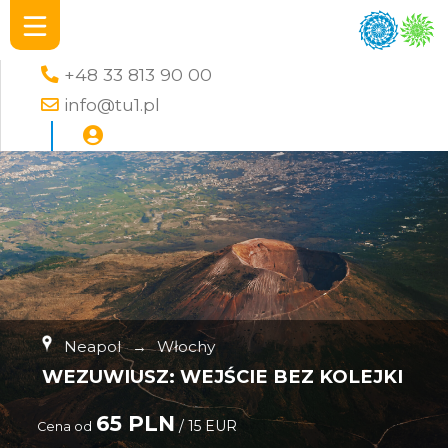
+48 33 813 90 00
info@tu1.pl
Neapol
→
Włochy
WEZUWIUSZ: WEJŚCIE BEZ KOLEJKI
65 PLN
/ 15 EUR
Cena od