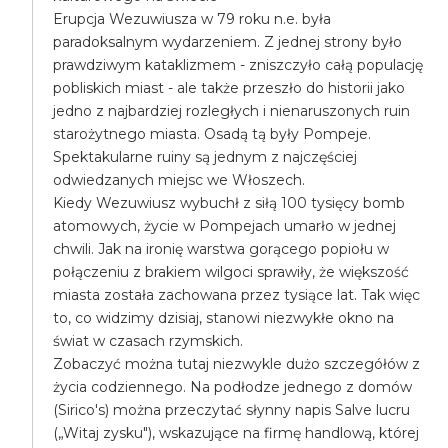
Erupcja Wezuwiusza w 79 roku n.e. była
paradoksalnym wydarzeniem. Z jednej strony było
prawdziwym kataklizmem - zniszczyło całą populację
pobliskich miast - ale także przeszło do historii jako
jedno z najbardziej rozległych i nienaruszonych ruin
starożytnego miasta. Osadą tą były Pompeje.
Spektakularne ruiny są jednym z najczęściej
odwiedzanych miejsc we Włoszech.
Kiedy Wezuwiusz wybuchł z siłą 100 tysięcy bomb
atomowych, życie w Pompejach umarło w jednej
chwili. Jak na ironię warstwa gorącego popiołu w
połączeniu z brakiem wilgoci sprawiły, że większość
miasta została zachowana przez tysiące lat. Tak więc
to, co widzimy dzisiaj, stanowi niezwykłe okno na
świat w czasach rzymskich.
Zobaczyć można tutaj niezwykle dużo szczegółów z
życia codziennego. Na podłodze jednego z domów
(Sirico's) można przeczytać słynny napis Salve lucru
(„Witaj zysku"), wskazujące na firmę handlową, której