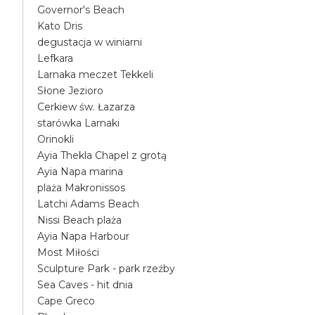
Governor's Beach
Kato Dris
degustacja w winiarni
Lefkara
Larnaka meczet Tekkeli
Słone Jezioro
Cerkiew św. Łazarza
starówka Larnaki
Orinokli
Ayia Thekla Chapel z grotą
Ayia Napa marina
plaża Makronissos
Latchi Adams Beach
Nissi Beach plaża
Ayia Napa Harbour
Most Miłości
Sculpture Park - park rzeźby
Sea Caves - hit dnia
Cape Greco