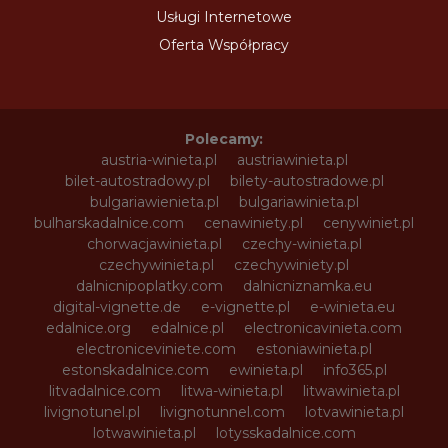
Usługi Internetowe
Oferta Współpracy
Polecamy:
austria-winieta.pl
austriawinieta.pl
bilet-autostradowy.pl
bilety-autostradowe.pl
bulgariawienieta.pl
bulgariawinieta.pl
bulharskadalnice.com
cenawiniety.pl
cenywiniet.pl
chorwacjawinieta.pl
czechy-winieta.pl
czechywinieta.pl
czechywiniety.pl
dalnicnipoplatky.com
dalnicniznamka.eu
digital-vignette.de
e-vignette.pl
e-winieta.eu
edalnice.org
edalnice.pl
electronicavinieta.com
electroniceviniete.com
estoniawinieta.pl
estonskadalnice.com
ewinieta.pl
info365.pl
litvadalnice.com
litwa-winieta.pl
litwawinieta.pl
livignotunel.pl
livignotunnel.com
lotvawinieta.pl
lotwawinieta.pl
lotysskadalnice.com