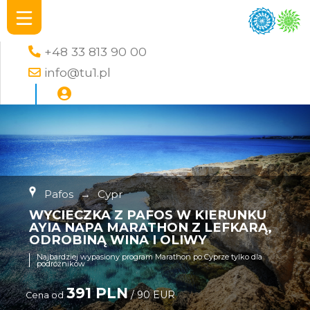
+48 33 813 90 00
info@tu1.pl
Pafos
→
Cypr
WYCIECZKA Z PAFOS W KIERUNKU
AYIA NAPA MARATHON Z LEFKARĄ,
ODROBINĄ WINA I OLIWY
Najbardziej wypasiony program Marathon po Cyprze tylko dla
podróżników
391 PLN
/ 90 EUR
Cena od