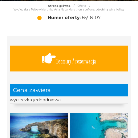
Strona główna
/
Oferta
/
Wycieczka z Pafos w kierunku Ayia Napa Marathon z Lefkarą, odrobiną wina i oliwy
Numer oferty:
65/18107
Terminy / rezerwacja
Cena zawiera
wycieczka jednodniowa