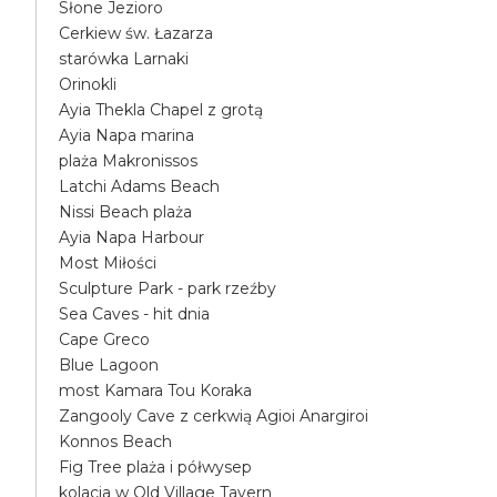
Słone Jezioro
Cerkiew św. Łazarza
starówka Larnaki
Orinokli
Ayia Thekla Chapel z grotą
Ayia Napa marina
plaża Makronissos
Latchi Adams Beach
Nissi Beach plaża
Ayia Napa Harbour
Most Miłości
Sculpture Park - park rzeźby
Sea Caves - hit dnia
Cape Greco
Blue Lagoon
most Kamara Tou Koraka
Zangooly Cave z cerkwią Agioi Anargiroi
Konnos Beach
Fig Tree plaża i półwysep
kolacja w Old Village Tavern