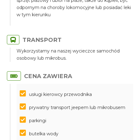
sprzęt plażowy i ubiór na plaże, także do kąpieli, być
odpornym na choroby lokomocyjne lub posiadać leki
w tym kierunku
TRANSPORT
Wykorzystamy na naszej wycieczce samochód
osobowy lub mikrobus.
CENA ZAWIERA
usługi kierowcy przewodnika
prywatny transport jeepem lub mikrobusem
parkingi
butelka wody