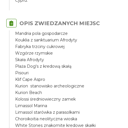
Cypru.
OPIS ZWIEDZANYCH MIEJSC
Mandria pola gospodarcze
Kouklia z sanktuarium Afrodyty
Fabryka trzciny cukrowej
Wzgórze rzymskie
Skała Afrodyty
Plaża Dog's z kredową skałą
Pisouri
Klif Cape Aspro
Kurion stanowisko archeologiczne
Kurion Beach
Kolossi średniowieczny zamek
Limassol Marina
Limassol starówka z parasolkami
Choroikoitia neolityczna wioska
White Stones znakomite kredowe skałki