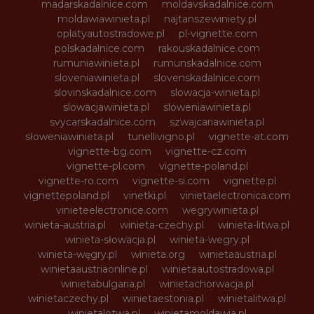
madarskadalnice.com
moldavskadalnice.com
moldawiawinieta.pl
najtanszewiniety.pl
oplatyautostradowe.pl
pl-vignette.com
polskadalnice.com
rakouskadalnice.com
rumuniawinieta.pl
rumunskadalnice.com
sloveniawinieta.pl
slovenskadalnice.com
slovinskadalnice.com
slowacja-winieta.pl
slowacjawinieta.pl
sloweniawinieta.pl
svycarskadalnice.com
szwajcariawinieta.pl
słoweniawinieta.pl
tunellivigno.pl
vignette-at.com
vignette-bg.com
vignette-cz.com
vignette-pl.com
vignette-poland.pl
vignette-ro.com
vignette-si.com
vignette.pl
vignettepoland.pl
vinetki.pl
vinietaelectronica.com
vinieteelectronice.com
wegrywinieta.pl
winieta-austria.pl
winieta-czechy.pl
winieta-litwa.pl
winieta-słowacja.pl
winieta-wegry.pl
winieta-węgry.pl
winieta.org
winietaaustria.pl
winietaaustriaonline.pl
winietaautostradowa.pl
winietabulgaria.pl
winietachorwacja.pl
winietaczechy.pl
winietaestonia.pl
winietalitwa.pl
winietalotwa.pl
winietamoldawia.pl