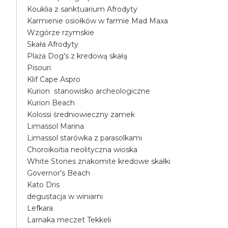
Kouklia z sanktuarium Afrodyty
Karmienie osiołków w farmie Mad Maxa
Wzgórze rzymskie
Skała Afrodyty
Plaża Dog's z kredową skałą
Pisouri
Klif Cape Aspro
Kurion stanowisko archeologiczne
Kurion Beach
Kolossi średniowieczny zamek
Limassol Marina
Limassol starówka z parasolkami
Choroikoitia neolityczna wioska
White Stones znakomite kredowe skałki
Governor's Beach
Kato Dris
degustacja w winiarni
Lefkara
Larnaka meczet Tekkeli