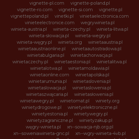
vignette-pl.com
vignette-poland.pl
vignette-ro.com
vignette-si.com
vignette.pl
vignettepoland.pl
vinetki.pl
vinietaelectronica.com
vinieteelectronice.com
wegrywinieta.pl
winieta-austria.pl
winieta-czechy.pl
winieta-litwa.pl
winieta-słowacja.pl
winieta-wegry.pl
winieta-węgry.pl
winieta.org
winietaaustria.pl
winietaaustriaonline.pl
winietaautostradowa.pl
winietabulgaria.pl
winietachorwacja.pl
winietaczechy.pl
winietaestonia.pl
winietalitwa.pl
winietalotwa.pl
winietamoldawia.pl
winietaonline.com
winietapolska.pl
winietarumunia.pl
winietaslovenia.pl
winietaslowacja.pl
winietaslowenia.pl
winietaszwajcaria.pl
winietasłowenia.pl
winietawegry.pl
winietomat.pl
winiety.org
winietydrogowe.pl
winietyelektroniczne.pl
winietyestonia.pl
winietywegry.pl
winietyzagraniczne.pl
winietyzakup.pl
węgry-winieta.pl
xn--sowacja-njb.org.pl
xn--soweniawinieta-gnc.pl
xn--wgry-winieta-4vb.pl