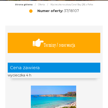
Strona główna
/
Oferta
/
Wycieczka na plażę Coral Bay [28] z Pafos
Numer oferty:
37/18107
Terminy / rezerwacja
Cena zawiera
wycieczka 4 h