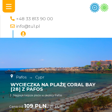
+48 33 813 90 00
info@tu1.pl
Pafos
→
Cypr
WYCIECZKA NA PLAŻĘ CORAL BAY
[28] Z PAFOS
Najpiękniejsza plaża w okolicy Pafos
109 PLN
/ 25 EUR
Cena od