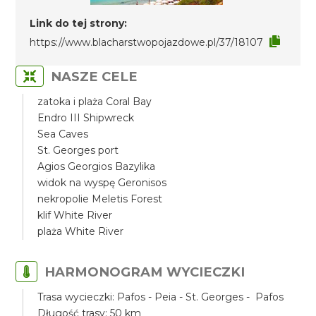
Link do tej strony:
https://www.blacharstwopojazdowe.pl/37/18107
NASZE CELE
zatoka i plaża Coral Bay
Endro III Shipwreck
Sea Caves
St. Georges port
Agios Georgios Bazylika
widok na wyspę Geronisos
nekropolie Meletis Forest
klif White River
plaża White River
HARMONOGRAM WYCIECZKI
Trasa wycieczki: Pafos - Peia - St. Georges - Pafos
Długość trasy: 50 km