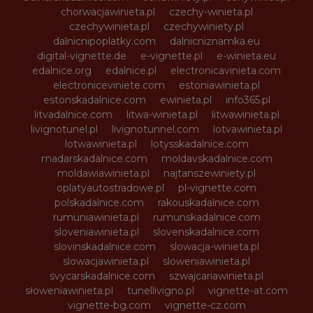
chorwacjawinieta.pl
czechy-winieta.pl
czechywinieta.pl
czechywiniety.pl
dalnicnipoplatky.com
dalnicniznamka.eu
digital-vignette.de
e-vignette.pl
e-winieta.eu
edalnice.org
edalnice.pl
electronicavinieta.com
electroniceviniete.com
estoniawinieta.pl
estonskadalnice.com
ewinieta.pl
info365.pl
litvadalnice.com
litwa-winieta.pl
litwawinieta.pl
livignotunel.pl
livignotunnel.com
lotvawinieta.pl
lotwawinieta.pl
lotysskadalnice.com
madarskadalnice.com
moldavskadalnice.com
moldawiawinieta.pl
najtanszewiniety.pl
oplatyautostradowe.pl
pl-vignette.com
polskadalnice.com
rakouskadalnice.com
rumuniawinieta.pl
rumunskadalnice.com
sloveniawinieta.pl
slovenskadalnice.com
slovinskadalnice.com
slowacja-winieta.pl
slowacjawinieta.pl
sloweniawinieta.pl
svycarskadalnice.com
szwajcariawinieta.pl
słoweniawinieta.pl
tunellivigno.pl
vignette-at.com
vignette-bg.com
vignette-cz.com