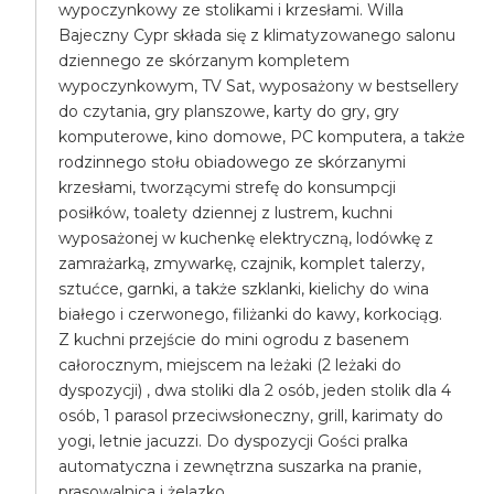
wypoczynkowy ze stolikami i krzesłami. Willa
Bajeczny Cypr składa się z klimatyzowanego salonu
dziennego ze skórzanym kompletem
wypoczynkowym, TV Sat, wyposażony w bestsellery
do czytania, gry planszowe, karty do gry, gry
komputerowe, kino domowe, PC komputera, a także
rodzinnego stołu obiadowego ze skórzanymi
krzesłami, tworzącymi strefę do konsumpcji
posiłków, toalety dziennej z lustrem, kuchni
wyposażonej w kuchenkę elektryczną, lodówkę z
zamrażarką, zmywarkę, czajnik, komplet talerzy,
sztućce, garnki, a także szklanki, kielichy do wina
białego i czerwonego, filiżanki do kawy, korkociąg.
Z kuchni przejście do mini ogrodu z basenem
całorocznym, miejscem na leżaki (2 leżaki do
dyspozycji) , dwa stoliki dla 2 osób, jeden stolik dla 4
osób, 1 parasol przeciwsłoneczny, grill, karimaty do
yogi, letnie jacuzzi. Do dyspozycji Gości pralka
automatyczna i zewnętrzna suszarka na pranie,
prasowalnica i żelazko.