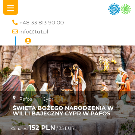
+48 33 813 90 00
info@tu1.pl
Pafos
→
Cypr
ŚWIĘTA BOŻEGO NARODZENIA W
WILLI BAJECZNY CYPR W PAFOS
152 PLN
/ 35 EUR
Cena od