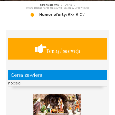
Strona główna
/
Oferta
/
Święta Bożego Narodzenia w willi Bajeczny Cypr w Pafos
Numer oferty:
88/18107
Terminy / rezerwacja
Cena zawiera
noclegi